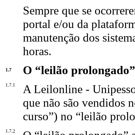
Sempre que se ocorrere
portal e/ou da platafor
manutenção dos sistemas
horas.
O “leilão prolongado
1.7
1.7.1
A Leilonline - Unipesso
que não são vendidos no
curso”) no “leilão prol
1.7.2