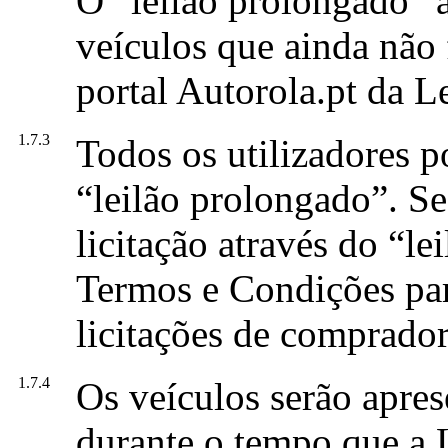
O “leilão prolongado” 
veículos que ainda não
portal Autorola.pt da L
1.7.3
Todos os utilizadores p
“leilão prolongado”. Se
licitação através do “l
Termos e Condições par
licitações de comprador
1.7.4
Os veículos serão apre
durante o tempo que a L