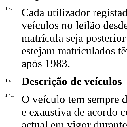
1.3.1
Cada utilizador regist
veículos no leilão desd
matrícula seja posterio
estejam matriculados t
após 1983.
Descrição de veículos
1.4
1.4.1
O veículo tem sempre de
e exaustiva de acordo 
actual em vigor durant