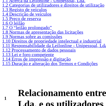
1.1 Acerca da Leilonline - Unipessoal, Lda.
1.2 Categorias de utilizadores e direitos de utilização
1.3 Registo de veículos
1.4 Descrição de veículos
1.5 Preço de reserva
1.6 O leilão
1.7 O “leilão prolongado”
1.8 Normas de apresentação das licitações
1.9 Normas sobre as comissões
1.10 Direitos de propriedade intelectual e industrial
1.11 Responsabilidade da Leilonline - Unipessoal, Ld
1.12 Processamento de dados pessoais
1.13 Lei e foro competente
1.14 Erros de impressão e digitação
1.15 Duração e alteração dos Termos e Condições
Relacionamento entre 
1
Lda. e os utilizadores 