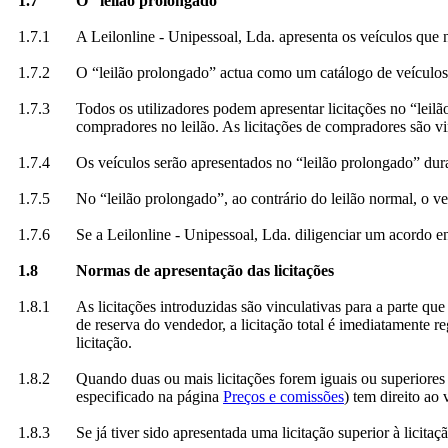
1.7
O “leilão prolongado”
1.7.1
A Leilonline - Unipessoal, Lda. apresenta os veículos que 
1.7.2
O “leilão prolongado” actua como um catálogo de veículos 
1.7.3
Todos os utilizadores podem apresentar licitações no “leil
compradores no leilão. As licitações de compradores são vi
1.7.4
Os veículos serão apresentados no “leilão prolongado” dur
1.7.5
No “leilão prolongado”, ao contrário do leilão normal, o v
1.7.6
Se a Leilonline - Unipessoal, Lda. diligenciar um acordo 
1.8
Normas de apresentação das licitações
1.8.1
As licitações introduzidas são vinculativas para a parte qu
de reserva do vendedor, a licitação total é imediatamente r
licitação.
1.8.2
Quando duas ou mais licitações forem iguais ou superiores a
especificado na página
Preços e comissões
) tem direito ao 
1.8.3
Se já tiver sido apresentada uma licitação superior à licitaç