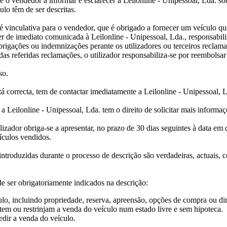
o vendedor a informar e esclarecer a Leilonline - Unipessoal, Lda. so
ulo têm de ser descritas.
 é vinculativa para o vendedor, que é obrigado a fornecer um veículo qu
er de imediato comunicada à Leilonline - Unipessoal, Lda., responsabili
rigações ou indemnizações perante os utilizadores ou terceiros reclama
s referidas reclamações, o utilizador responsabiliza-se por reembolsar 
so.
á correcta, tem de contactar imediatamente a Leilonline - Unipessoal, L
a Leilonline - Unipessoal, Lda. tem o direito de solicitar mais inform
ilizador obriga-se a apresentar, no prazo de 30 dias seguintes à data em
ículos vendidos.
ntroduzidas durante o processo de descrição são verdadeiras, actuais, 
e ser obrigatoriamente indicados na descrição:
ulo, incluindo propriedade, reserva, apreensão, opções de compra ou dir
tem ou restrinjam a venda do veículo num estado livre e sem hipoteca.
edir a venda do veículo.