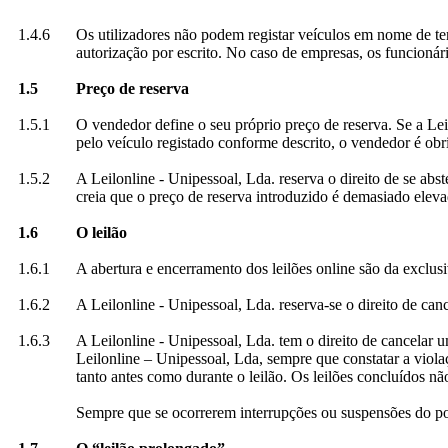
1.4.6
Os utilizadores não podem registar veículos em nome de ter
autorização por escrito. No caso de empresas, os funcionár
1.5
Preço de reserva
1.5.1
O vendedor define o seu próprio preço de reserva. Se a Lei
pelo veículo registado conforme descrito, o vendedor é obr
1.5.2
A Leilonline - Unipessoal, Lda. reserva o direito de se abs
creia que o preço de reserva introduzido é demasiado elev
1.6
O leilão
1.6.1
A abertura e encerramento dos leilões online são da exclus
1.6.2
A Leilonline - Unipessoal, Lda. reserva-se o direito de can
1.6.3
A Leilonline - Unipessoal, Lda. tem o direito de cancelar 
Leilonline – Unipessoal, Lda, sempre que constatar a viola
tanto antes como durante o leilão. Os leilões concluídos n
Sempre que se ocorrerem interrupções ou suspensões do port