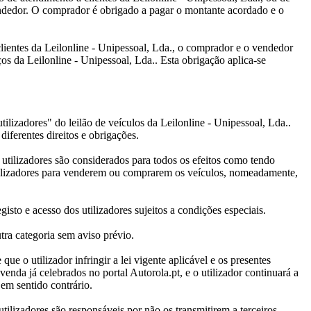
endedor. O comprador é obrigado a pagar o montante acordado e o
clientes da Leilonline - Unipessoal, Lda., o comprador e o vendedor
os da Leilonline - Unipessoal, Lda.. Esta obrigação aplica-se
ilizadores" do leilão de veículos da Leilonline - Unipessoal, Lda..
diferentes direitos e obrigações.
s utilizadores são considerados para todos os efeitos como tendo
 utilizadores para venderem ou comprarem os veículos, nomeadamente,
isto e acesso dos utilizadores sujeitos a condições especiais.
utra categoria sem aviso prévio.
ue o utilizador infringir a lei vigente aplicável e os presentes
venda já celebrados no portal Autorola.pt, e o utilizador continuará a
 em sentido contrário.
ilizadores são responsáveis por não os transmitirem a terceiros.