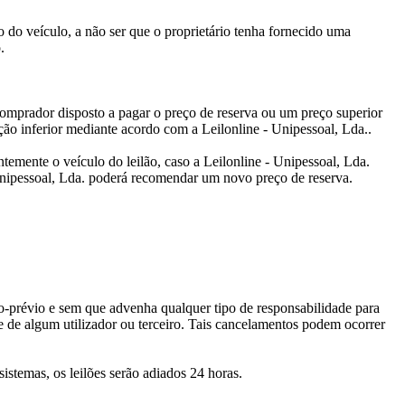
o do veículo, a não ser que o proprietário tenha fornecido uma
.
 comprador disposto a pagar o preço de reserva ou um preço superior
ção inferior mediante acordo com a Leilonline - Unipessoal, Lda..
ntemente o veículo do leilão, caso a Leilonline - Unipessoal, Lda.
Unipessoal, Lda. poderá recomendar um novo preço de reserva.
so-prévio e sem que advenha qualquer tipo de responsabilidade para
te de algum utilizador ou terceiro. Tais cancelamentos podem ocorrer
stemas, os leilões serão adiados 24 horas.