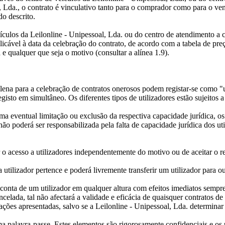
, Lda., o contrato é vinculativo tanto para o comprador como para o v
o descrito.
eículos da Leilonline - Unipessoal, Lda. ou do centro de atendimento a 
icável à data da celebração do contrato, de acordo com a tabela de preç
 qualquer que seja o motivo (consultar a alínea 1.9).
lena para a celebração de contratos onerosos podem registar-se como "ut
sto em simultâneo. Os diferentes tipos de utilizadores estão sujeitos a 
uma eventual limitação ou exclusão da respectiva capacidade jurídica, o
 não poderá ser responsabilizada pela falta de capacidade jurídica dos
r o acesso a utilizadores independentemente do motivo ou de aceitar o reg
 utilizador pertence e poderá livremente transferir um utilizador para o
conta de um utilizador em qualquer altura com efeitos imediatos sempre q
elada, tal não afectará a validade e eficácia de quaisquer contratos de 
tações apresentadas, salvo se a Leilonline - Unipessoal, Lda. determinar
 palavra-passe. Estes elementos são rigorosamente confidenciais e os ut