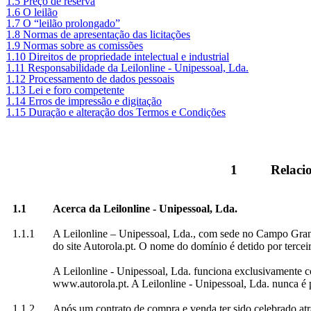
1.5 Preço de reserva
1.6 O leilão
1.7 O “leilão prolongado”
1.8 Normas de apresentação das licitações
1.9 Normas sobre as comissões
1.10 Direitos de propriedade intelectual e industrial
1.11 Responsabilidade da Leilonline - Unipessoal, Lda.
1.12 Processamento de dados pessoais
1.13 Lei e foro competente
1.14 Erros de impressão e digitação
1.15 Duração e alteração dos Termos e Condições
1
Relacio
1.1
Acerca da Leilonline - Unipessoal, Lda.
1.1.1
A Leilonline – Unipessoal, Lda., com sede no Campo Gran
do site Autorola.pt. O nome do domínio é detido por tercei
A Leilonline - Unipessoal, Lda. funciona exclusivamente c
www.autorola.pt. A Leilonline - Unipessoal, Lda. nunca é 
1.1.2
Após um contrato de compra e venda ter sido celebrado atra