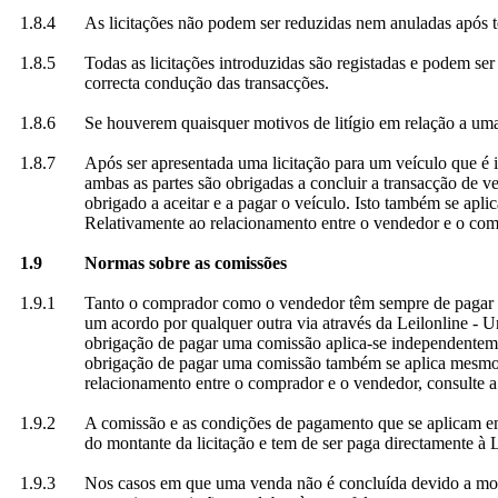
1.8.4
As licitações não podem ser reduzidas nem anuladas após t
1.8.5
Todas as licitações introduzidas são registadas e podem se
correcta condução das transacções.
1.8.6
Se houverem quaisquer motivos de litígio em relação a uma l
1.8.7
Após ser apresentada uma licitação para um veículo que é ig
ambas as partes são obrigadas a concluir a transacção de ve
obrigado a aceitar e a pagar o veículo. Isto também se apli
Relativamente ao relacionamento entre o vendedor e o comp
1.9
Normas sobre as comissões
1.9.1
Tanto o comprador como o vendedor têm sempre de pagar uma
um acordo por qualquer outra via através da Leilonline - U
obrigação de pagar uma comissão aplica-se independenteme
obrigação de pagar uma comissão também se aplica mesmo 
relacionamento entre o comprador e o vendedor, consulte a
1.9.2
A comissão e as condições de pagamento que se aplicam em
do montante da licitação e tem de ser paga directamente à L
1.9.3
Nos casos em que uma venda não é concluída devido a mora