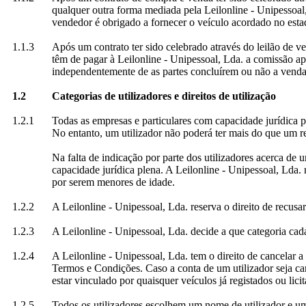
qualquer outra forma mediada pela Leilonline - Unipessoal
vendedor é obrigado a fornecer o veículo acordado no estad
1.1.3
Após um contrato ter sido celebrado através do leilão de v
têm de pagar à Leilonline - Unipessoal, Lda. a comissão apl
independentemente de as partes concluírem ou não a venda e
1.2
Categorias de utilizadores e direitos de utilização
1.2.1
Todas as empresas e particulares com capacidade jurídica p
No entanto, um utilizador não poderá ter mais do que um regi
Na falta de indicação por parte dos utilizadores acerca de 
capacidade jurídica plena. A Leilonline - Unipessoal, Lda.
por serem menores de idade.
1.2.2
A Leilonline - Unipessoal, Lda. reserva o direito de recusa
1.2.3
A Leilonline - Unipessoal, Lda. decide a que categoria cada
1.2.4
A Leilonline - Unipessoal, Lda. tem o direito de cancelar a 
Termos e Condições. Caso a conta de um utilizador seja canc
estar vinculado por quaisquer veículos já registados ou lici
1.2.5
Todos os utilizadores escolhem um nome de utilizador e uma