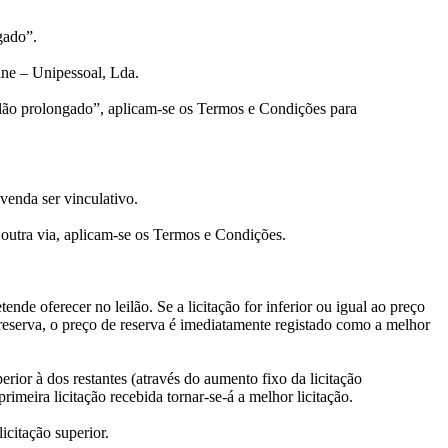
gado”.
ine – Unipessoal, Lda.
leilão prolongado”, aplicam-se os Termos e Condições para
venda ser vinculativo.
 outra via, aplicam-se os Termos e Condições.
nde oferecer no leilão. Se a licitação for inferior ou igual ao preço
e reserva, o preço de reserva é imediatamente registado como a melhor
rior à dos restantes (através do aumento fixo da licitação
primeira licitação recebida tornar-se-á a melhor licitação.
icitação superior.