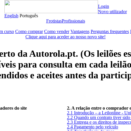
Login
Novo utilizador
English
Português
Frotistas
Profissionais
em curso
Como comprar
Como vender
Vantagens
Perguntas frequentes
Clique aqui para aceder ao nosso novo site!
rto da Autorola.pt. (Os leilões e
veis para consulta em cada leilão
ndidos e aceites antes da partici
zadores do site
2. A relação entre o comprador 
2.1 Introdução – a Leilonline - Un
2.2 Quando um contrato tiver sido
2.3 Entrega e os direitos de insp
2.4 Pagamento pelo veículo