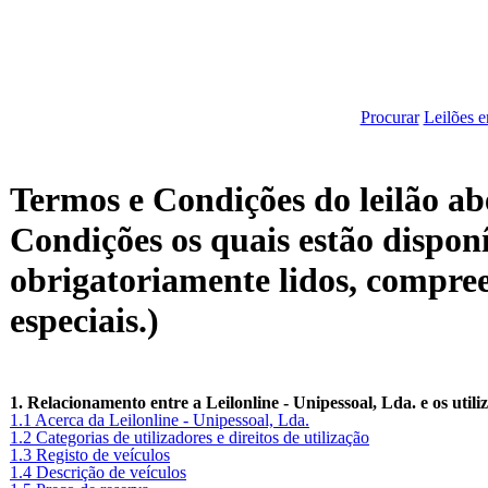
Procurar
Leilões 
Termos e Condições do leilão abe
Condições os quais estão disponí
obrigatoriamente lidos, compree
especiais.)
1. Relacionamento entre a Leilonline - Unipessoal, Lda. e os utili
1.1 Acerca da Leilonline - Unipessoal, Lda.
1.2 Categorias de utilizadores e direitos de utilização
1.3 Registo de veículos
1.4 Descrição de veículos