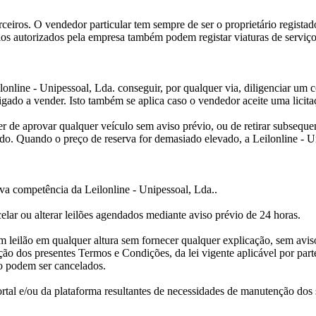
ceiros. O vendedor particular tem sempre de ser o proprietário registad
ios autorizados pela empresa também podem registar viaturas de serviço
lonline - Unipessoal, Lda. conseguir, por qualquer via, diligenciar um
igado a vender. Isto também se aplica caso o vendedor aceite uma licita
ter de aprovar qualquer veículo sem aviso prévio, ou de retirar subseque
ado. Quando o preço de reserva for demasiado elevado, a Leilonline - 
iva competência da Leilonline - Unipessoal, Lda..
celar ou alterar leilões agendados mediante aviso prévio de 24 horas.
um leilão em qualquer altura sem fornecer qualquer explicação, sem avi
ção dos presentes Termos e Condições, da lei vigente aplicável por par
ão podem ser cancelados.
al e/ou da plataforma resultantes de necessidades de manutenção dos si