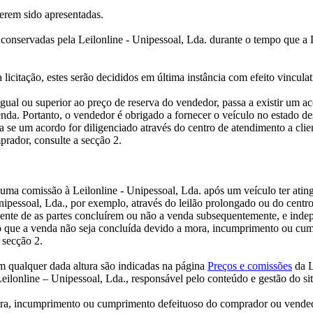
erem sido apresentadas.
r conservadas pela Leilonline - Unipessoal, Lda. durante o tempo que a
icitação, estes serão decididos em última instância com efeito vinculat
ual ou superior ao preço de reserva do vendedor, passa a existir um aco
nda. Portanto, o vendedor é obrigado a fornecer o veículo no estado desc
ca se um acordo for diligenciado através do centro de atendimento a clie
rador, consulte a secção 2.
 comissão à Leilonline - Unipessoal, Lda. após um veículo ter atingid
nipessoal, Lda., por exemplo, através do leilão prolongado ou do centro
nte de as partes concluírem ou não a venda subsequentemente, e indep
que a venda não seja concluída devido a mora, incumprimento ou cump
 secção 2.
 qualquer dada altura são indicadas na página
Preços e comissões
da L
eilonline – Unipessoal, Lda., responsável pelo conteúdo e gestão do sit
, incumprimento ou cumprimento defeituoso do comprador ou vendedor, 