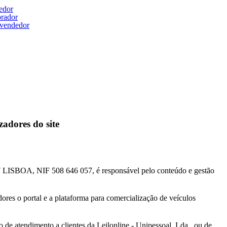
edor
prador
o vendedor
zadores do site
97 LISBOA, NIF 508 646 057, é responsável pelo conteúdo e gestão
res o portal e a plataforma para comercialização de veículos
o de atendimento a clientes da Leilonline - Unipessoal, Lda., ou de