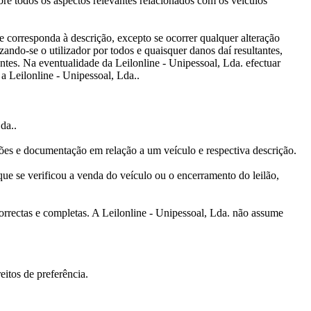
bre todos os aspectos relevantes relacionados com os veículos
e corresponda à descrição, excepto se ocorrer qualquer alteração
zando-se o utilizador por todos e quaisquer danos daí resultantes,
ntes. Na eventualidade da Leilonline - Unipessoal, Lda. efectuar
a Leilonline - Unipessoal, Lda..
da..
ações e documentação em relação a um veículo e respectiva descrição.
 que se verificou a venda do veículo ou o encerramento do leilão,
correctas e completas. A Leilonline - Unipessoal, Lda. não assume
eitos de preferência.