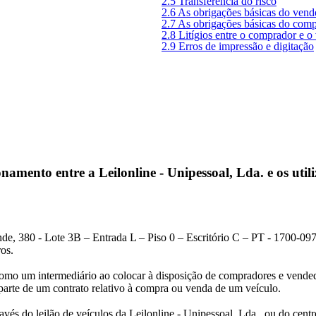
2.5 Transferência do risco
2.6 As obrigações básicas do vend
2.7 As obrigações básicas do com
2.8 Litígios entre o comprador e 
2.9 Erros de impressão e digitação
namento entre a Leilonline - Unipessoal, Lda. e os utili
de, 380 - Lote 3B – Entrada L – Piso 0 – Escritório C – PT - 1700-0
ros.
omo um intermediário ao colocar à disposição de compradores e vendedo
parte de um contrato relativo à compra ou venda de um veículo.
vés do leilão de veículos da Leilonline - Unipessoal, Lda., ou do centr