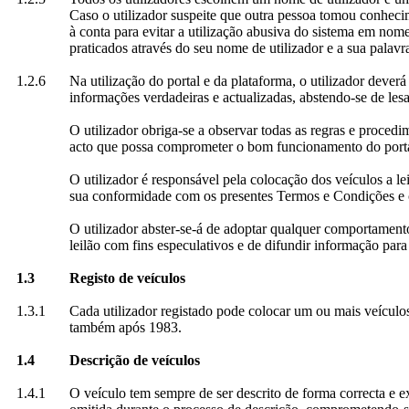
Caso o utilizador suspeite que outra pessoa tomou conhecim
à conta para evitar a utilização abusiva do sistema em nome
praticados através do seu nome de utilizador e a sua palav
1.2.6
Na utilização do portal e da plataforma, o utilizador deve
informações verdadeiras e actualizadas, abstendo-se de lesar
O utilizador obriga-se a observar todas as regras e procedi
acto que possa comprometer o bom funcionamento do porta
O utilizador é responsável pela colocação dos veículos a le
sua conformidade com os presentes Termos e Condições e c
O utilizador abster-se-á de adoptar qualquer comportamento 
leilão com fins especulativos e de difundir informação para
1.3
Registo de veículos
1.3.1
Cada utilizador registado pode colocar um ou mais veículos 
também após 1983.
1.4
Descrição de veículos
1.4.1
O veículo tem sempre de ser descrito de forma correcta e 