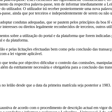
ento da respectiva palavra-passe, tem de informar imediatamente a Lei
 do utilizador. O utilizador irá receber posteriormente uma nova palavr
ra-passe, ainda que por terceiros e independentemente de serem ou não u
rá adoptar condutas adequadas, que se pautem pelos princípios da boa fé
 interesses ou direitos legalmente reconhecidos de terceiros, outros uti
mentos sobre a utilização do portal e da plataforma que forem indicadas 
l e da plataforma.
ilão e pelas licitações efectuadas bem como pela conclusão das transacç
om a lei vigente aplicável.
que tenha por objectivo dificultar o controlo das comissões, manipular d
 além da estritamente necessária e obrigatória para a conclusão das tran
no leilão desde que a data da primeira matrícula seja posterior a 1983.
exaustiva de acordo com o procedimento de descrição actual em vigor d