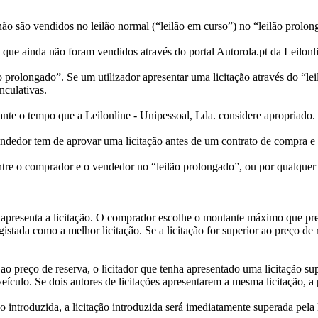
não são vendidos no leilão normal (“leilão em curso”) no “leilão prolon
que ainda não foram vendidos através do portal Autorola.pt da Leilonl
ão prolongado”. Se um utilizador apresentar uma licitação através do “
nculativas.
ante o tempo que a Leilonline - Unipessoal, Lda. considere apropriado.
endedor tem de aprovar uma licitação antes de um contrato de compra e 
entre o comprador e o vendedor no “leilão prolongado”, ou por qualquer
e apresenta a licitação. O comprador escolhe o montante máximo que prete
egistada como a melhor licitação. Se a licitação for superior ao preço d
o preço de reserva, o licitador que tenha apresentado uma licitação supe
veículo. Se dois autores de licitações apresentarem a mesma licitação, a 
ão introduzida, a licitação introduzida será imediatamente superada pela l