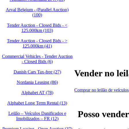
Arval Belgium - (Parallel Auction)
(100)
Tender Auction - Closed Bids - <
125.000km (103)
Tender Auction - Closed Bids - >
125.000km (41)
Commercial Vehicles - Tender Auction
- Closed Bids (6)
Vender no leil
Danish Cars Tax-free (27)
Nordania Leasing (86)
Comprar no leilão de veículos
Alphabet AT (78)
Alphabet Long Term Rental (13)
Posso vender
Leilão – Veículos Danificados e
Imobilizados – FR (12)
Premium Leasing - Open Auction (37)