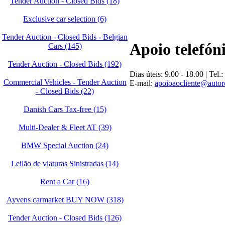
Tender Auction - Closed Bids (18)
Exclusive car selection (6)
Tender Auction - Closed Bids - Belgian
Apoio telefón
Cars (145)
Tender Auction - Closed Bids (192)
Dias úteis: 9.00 - 18.00 | Tel.:
Commercial Vehicles - Tender Auction
E-mail:
apoioaocliente@autoro
- Closed Bids (22)
Danish Cars Tax-free (15)
Multi-Dealer & Fleet AT (39)
BMW Special Auction (24)
Leilão de viaturas Sinistradas (14)
Rent a Car (16)
Ayvens carmarket BUY NOW (318)
Tender Auction - Closed Bids (126)