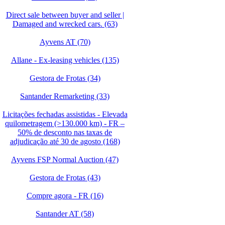
Direct sale between buyer and seller |
Damaged and wrecked cars. (63)
Ayvens AT (70)
Allane - Ex-leasing vehicles (135)
Gestora de Frotas (34)
Santander Remarketing (33)
Licitações fechadas assistidas - Elevada
quilometragem (>130.000 km) - FR –
50% de desconto nas taxas de
adjudicação até 30 de agosto (168)
Ayvens FSP Normal Auction (47)
Gestora de Frotas (43)
Compre agora - FR (16)
Santander AT (58)