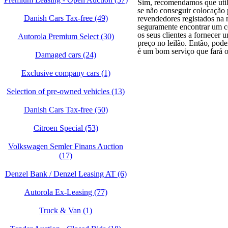
Sim, recomendamos que utiliz
se não conseguir colocação
Danish Cars Tax-free (49)
revendedores registados na 
seguramente encontrar um c
os seus clientes a fornecer 
Autorola Premium Select (30)
preço no leilão. Então, pod
é um bom serviço que fará os
Damaged cars (24)
Exclusive company cars (1)
Selection of pre-owned vehicles (13)
Danish Cars Tax-free (50)
Citroen Special (53)
Volkswagen Semler Finans Auction
(17)
Denzel Bank / Denzel Leasing AT (6)
Autorola Ex-Leasing (77)
Truck & Van (1)