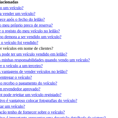
lacionadas
o um veículo?
a vender um veículo?
ece após o fecho do leilão?
 o meu próprio preço de reserva?
 o registo do meu veículo no leilão?
o demora a ser vendido um veículo?
 o veículo foi vendido?
r veículos em nome de clientes?
 pode ter um veículo vendido em leilão?
s minhas responsabilidades quando vendo um veículo?
r o veículo a um terceiro?
 vantagens de vender veículos no leilão?
ntregar o veículo?
 recebo o pagamento do veículo?
m revendedor aprovado?
t pode rejeitar um veículo registado?
vo é vantajoso colocar fotografias do veículo?
star um veículo?
ção tenho de fornecer sobre o veículo?
ivo é importante apresentar uma descrição detalhada da viatura?