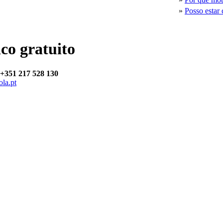
»
Posso estar 
ico gratuito
+351 217 528 130
la.pt