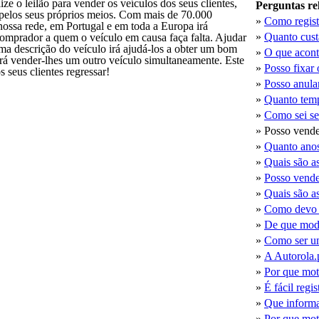
e o leilão para vender os veículos dos seus clientes,
Perguntas re
 pelos seus próprios meios. Com mais de 70.000
»
Como regist
nossa rede, em Portugal e em toda a Europa irá
»
Quanto cust
omprador a quem o veículo em causa faça falta. Ajudar
uma descrição do veículo irá ajudá-los a obter um bom
»
O que acont
erá vender-lhes um outro veículo simultaneamente. Este
»
Posso fixar
 seus clientes regressar!
»
Posso anular
»
Quanto temp
»
Como sei se
»
Posso vende
»
Quanto anos
»
Quais são a
»
Posso vende
»
Quais são as
»
Como devo e
»
De que modo
»
Como ser u
»
A Autorola.p
»
Por que moti
»
É fácil regi
»
Que informa
»
Por que mot