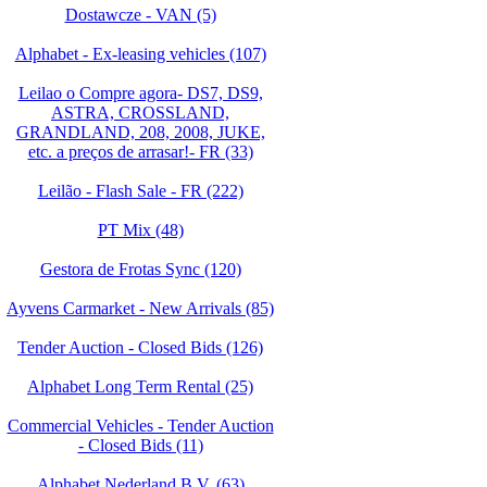
Dostawcze - VAN (5)
Alphabet - Ex-leasing vehicles (107)
Leilao o Compre agora- DS7, DS9,
ASTRA, CROSSLAND,
GRANDLAND, 208, 2008, JUKE,
etc. a preços de arrasar!- FR (33)
Leilão - Flash Sale - FR (222)
PT Mix (48)
Gestora de Frotas Sync (120)
Ayvens Carmarket - New Arrivals (85)
Tender Auction - Closed Bids (126)
Alphabet Long Term Rental (25)
Commercial Vehicles - Tender Auction
- Closed Bids (11)
Alphabet Nederland B.V. (63)