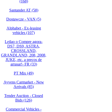
(168)
Santander AT (58)
Dostawcze - VAN (5)
Alphabet - Ex-leasing
vehicles (107)
Leilao o Compre agora-
DS7, DS9, ASTRA,
CROSSLAND,
GRANDLAND, 208, 2008,
JUKE, etc. a preços de
arrasar!- FR (33)
PT Mix (49)
Ayvens Carmarket - New
Arrivals (85)
Tender Auction - Closed
Bids (126)
Commercial Vehicles -