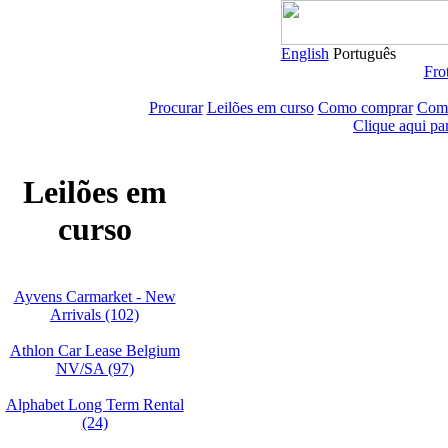
English
Português
Frot
Procurar
Leilões em curso
Como comprar
Como
Clique aqui pa
Leilões em
curso
Ayvens Carmarket - New
Arrivals (102)
Athlon Car Lease Belgium
NV/SA (97)
Alphabet Long Term Rental
(24)