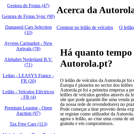
Gestora de Frotas (47)
Acerca da Autorola
Gestora de Frotas Sync (90)
Damaged Cars Selection
Comprar no leilão de veículos
O leilão
(33)
Ayvens Carmarket - New
Arrivals (78)
Há quanto tempo ex
Alphabet Nederland B.V.
Autorola.pt?
(71)
Leilao - LEASYS France -
O leilão de veículos da Autorola.pt foi
FR (20)
Europa é pioneira no sector dos leilões
Autorola.pt foi a primeira empresa a pr
Leilão - Veículos Eléctricos
leilões de veículos geridos através da In
- FR (4)
site que pode garantir-lhe uma venda pr
da nossa rede de revendedores) no praz
Premium Leasing - Open
Pode começar a tirar proveito desta ex
Auction (97)
se registar como utilizador da Autorola
agora o leilão, ao criar uma conta de ut
gratuita e em compromissos.
Tax Free Cars (113)