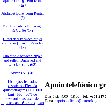
Alphabet Long Term Rental
(14)
Alphabet Long Term Rental
(3)
Die Autobahn - Fahrzeuge
& Geräte (14)
Direct deal between buyer
and seller | Classic Vehicles
(18)
Direct sale between buyer
and seller | Damaged and
wrecked cars. (62)
Ayvens AT (70)
Licitações fechadas
Apoio telefónico g
assistidas - Elevada
quilometragem (>130.000
km) - FR – 50% de
Dias úteis: 9.00 - 18.00 | Tel.:
+351 217 
desconto nas taxas de
E-mail:
apoioaocliente@autorola.pt
adjudicação até 30 de agosto