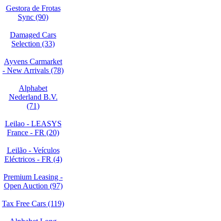
Gestora de Frotas
Sync (90)
Damaged Cars
Selection (33)
Ayvens Carmarket
- New Arrivals (78)
Alphabet
Nederland B.V.
(71)
Leilao - LEASYS
France - FR (20)
Leilão - Veículos
Eléctricos - FR (4)
Premium Leasing -
Open Auction (97)
Tax Free Cars (119)