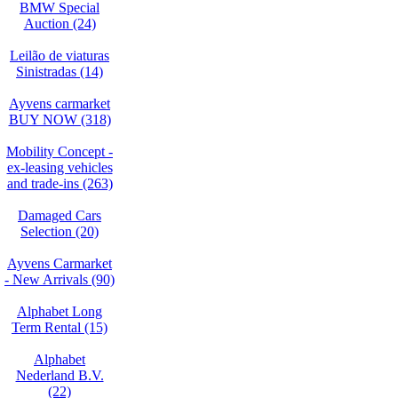
BMW Special
Auction (24)
Leilão de viaturas
Sinistradas (14)
Ayvens carmarket
BUY NOW (318)
Mobility Concept -
ex-leasing vehicles
and trade-ins (263)
Damaged Cars
Selection (20)
Ayvens Carmarket
- New Arrivals (90)
Alphabet Long
Term Rental (15)
Alphabet
Nederland B.V.
(22)