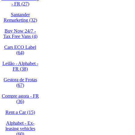
- FR (27)
Santander
Remarketing (32)
Buy Now 24/7 -
Tax Free Vans (4)
Cars ECO Label
(64)
Leilão - Alphabet -
FR (38)
Gestora de Frotas
(67)
Compre agora - FR
(36)
Rent a Car (15)
Alphabet - Ex-
leasing vehicles
(60)