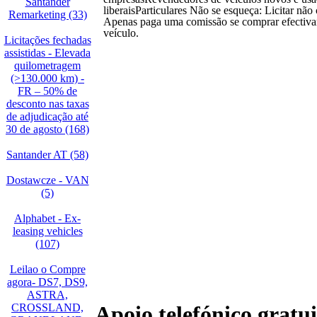
Santander
liberaisParticulares Não se esqueça: Licitar não
Remarketing (33)
Apenas paga uma comissão se comprar efectiv
veículo.
Licitações fechadas
assistidas - Elevada
quilometragem
(>130.000 km) -
FR – 50% de
desconto nas taxas
de adjudicação até
30 de agosto (168)
Santander AT (58)
Dostawcze - VAN
(5)
Alphabet - Ex-
leasing vehicles
(107)
Leilao o Compre
agora- DS7, DS9,
ASTRA,
CROSSLAND,
Apoio telefónico gratui