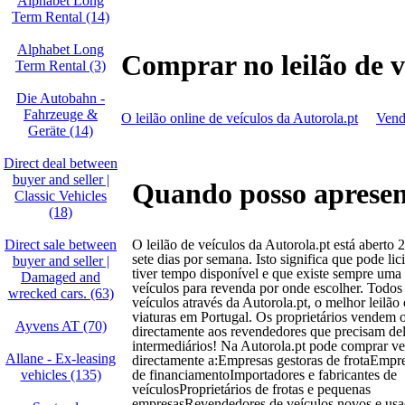
Alphabet Long
Term Rental (14)
Alphabet Long
Comprar no leilão de v
Term Rental (3)
Die Autobahn -
Fahrzeuge &
O leilão online de veículos da Autorola.pt
Vende
Geräte (14)
Direct deal between
buyer and seller |
Quando posso apresent
Classic Vehicles
(18)
Direct sale between
O leilão de veículos da Autorola.pt está aberto 2
sete dias por semana. Isto significa que pode lic
buyer and seller |
tiver tempo disponível e que existe sempre uma
Damaged and
veículos para revenda por onde escolher. Todo
wrecked cars. (63)
veículos através da Autorola.pt, o melhor leilão
viaturas em Portugal. Os proprietários vendem o
Ayvens AT (70)
directamente aos revendedores que precisam de
intermediários! Na Autorola.pt pode comprar ve
Allane - Ex-leasing
directamente a:Empresas gestoras de frotaEmpre
vehicles (135)
de financiamentoImportadores e fabricantes de
veículosProprietários de frotas e pequenas
empresasRevendedores de veículos novos e usa