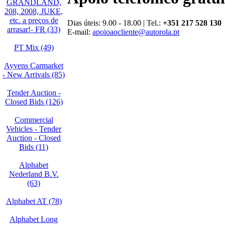
GRANDLAND,
208, 2008, JUKE,
etc. a preços de
Dias úteis: 9.00 - 18.00 | Tel.:
+351 217 528 130
arrasar!- FR (33)
E-mail:
apoioaocliente@autorola.pt
PT Mix (49)
Ayvens Carmarket
- New Arrivals (85)
Tender Auction -
Closed Bids (126)
Commercial
Vehicles - Tender
Auction - Closed
Bids (11)
Alphabet
Nederland B.V.
(63)
Alphabet AT (78)
Alphabet Long