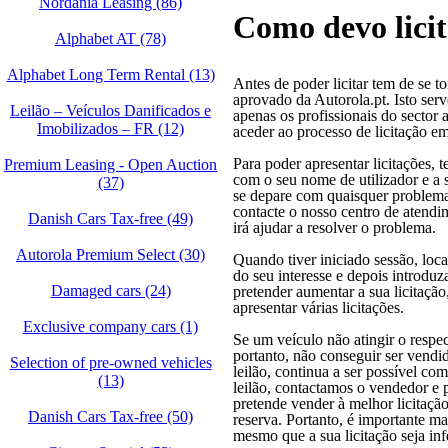
Nordania Leasing (86)
Como devo lici
Alphabet AT (78)
Alphabet Long Term Rental (13)
Antes de poder licitar tem de se 
aprovado da Autorola.pt. Isto serv
Leilão – Veículos Danificados e
apenas os profissionais do secto
Imobilizados – FR (12)
aceder ao processo de licitação em
Para poder apresentar licitações, t
Premium Leasing - Open Auction
com o seu nome de utilizador e a 
(37)
se depare com quaisquer problemas
contacte o nosso centro de atendim
Danish Cars Tax-free (49)
irá ajudar a resolver o problema.
Autorola Premium Select (30)
Quando tiver iniciado sessão, loca
do seu interesse e depois introduza
Damaged cars (24)
pretender aumentar a sua licitação
apresentar várias licitações.
Exclusive company cars (1)
Se um veículo não atingir o respec
portanto, não conseguir ser vendi
Selection of pre-owned vehicles
leilão, continua a ser possível co
(13)
leilão, contactamos o vendedor e 
pretende vender à melhor licitaçã
Danish Cars Tax-free (50)
reserva. Portanto, é importante ma
mesmo que a sua licitação seja inf