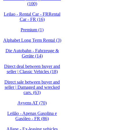
(100)
Leilao - Rental Car - FRRental
Car - FR (16)
Premium (1)
Alphabet Long Term Rental (3)
Die Autobahn - Fahrzeuge &
Geräte (14)
Direct deal between buyer and
seller | Classic Vehicles (18)
Direct sale between buyer and
seller | Damaged and wrecked
cars. (63)
Ayvens AT (70)
Leilão - Apenas Gasolina e
Gasóleo - FR (86)
Allane - Ex-leasing vehicles