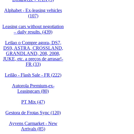
Alphabet - Ex-leasing vehicles
(107)
Leasing cars without negotiation
– daily results. (439)
Leilao o Compre agora- DS7,
DS9, ASTRA, CROSSLAND,
GRANDLAND, 208, 2008,
JUKE, etc. a preços de arrasar!-
FR (33)
Leilão - Flash Sale - FR (222)
Autorola Premium-ex-
Leasingcars (80)
PT Mix (47)
Gestora de Frotas Sync (120)
Ayvens Carmarket - New
Arrivals (85)