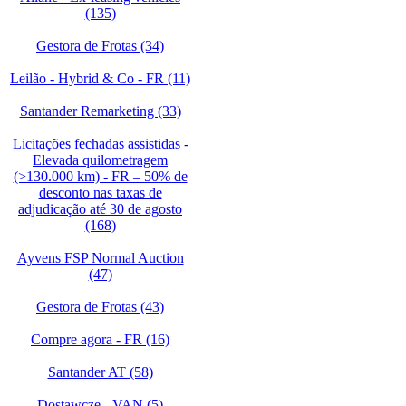
(135)
Gestora de Frotas (34)
Leilão - Hybrid & Co - FR (11)
Santander Remarketing (33)
Licitações fechadas assistidas -
Elevada quilometragem
(>130.000 km) - FR – 50% de
desconto nas taxas de
adjudicação até 30 de agosto
(168)
Ayvens FSP Normal Auction
(47)
Gestora de Frotas (43)
Compre agora - FR (16)
Santander AT (58)
Dostawcze - VAN (5)